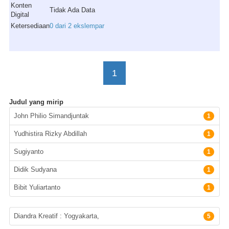
Konten
Tidak Ada Data
Digital
Ketersediaan
0 dari 2 ekslempar
1
Judul yang mirip
Pengarang
John Philio Simandjuntak
1
Yudhistira Rizky Abdillah
1
Sugiyanto
1
Didik Sudyana
1
Bibit Yuliartanto
1
Penerbit
Diandra Kreatif : Yogyakarta,
5