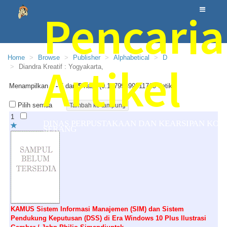
Pencari
Home
Browse
Publisher
Alphabetical
D
Artikel
Diandra Kreatif : Yogyakarta,
Menampilkan
1 - 5
dari
5
hasil (0.14799499511719 detik)
Pilih semua
1
DINAS PERPUSTAKAAN DAN KEARSIPAN KOT
SERANG
KAMUS Sistem Informasi Manajemen (SIM) dan Sistem
Pendukung Keputusan (DSS) di Era Windows 10 Plus Ilustrasi