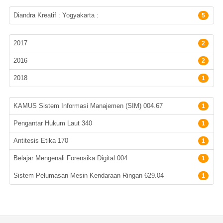
Lokasi Terbit
Diandra Kreatif : Yogyakarta :
5
Tahun terbit
2017
2
2016
2
2018
1
Subyek
KAMUS Sistem Informasi Manajemen (SIM) 004.67
1
Pengantar Hukum Laut 340
1
Antitesis Etika 170
1
Belajar Mengenali Forensika Digital 004
1
Sistem Pelumasan Mesin Kendaraan Ringan 629.04
1